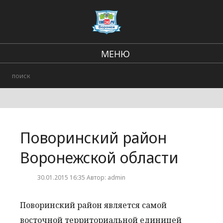
МЕНЮ
Региональные новости
В стране и мире
Городские события
Поворинский район
Происшествия
Воронежской области
30.01.2015 16:35 Автор: admin
Поворинский район является самой
восточной территориальной единицей